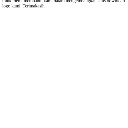
miliki demi membantu kami dalam mengembangkan situs download
logo kami. Terimakasih