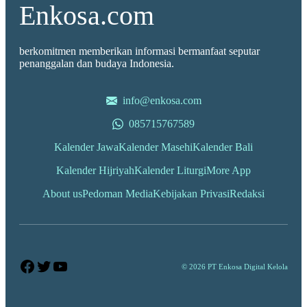
Enkosa.com
berkomitmen memberikan informasi bermanfaat seputar
penanggalan dan budaya Indonesia.
info@enkosa.com
085715767589
Kalender Jawa
Kalender Masehi
Kalender Bali
Kalender Hijriyah
Kalender Liturgi
More App
About us
Pedoman Media
Kebijakan Privasi
Redaksi
Facebook
Twitter
YouTube
© 2026 PT Enkosa Digital Kelola