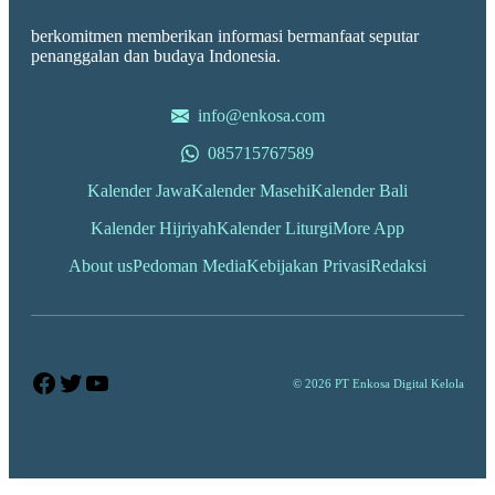
berkomitmen memberikan informasi bermanfaat seputar
penanggalan dan budaya Indonesia.
info@enkosa.com
085715767589
Kalender Jawa
Kalender Masehi
Kalender Bali
Kalender Hijriyah
Kalender Liturgi
More App
About us
Pedoman Media
Kebijakan Privasi
Redaksi
Facebook
Twitter
YouTube
© 2026 PT Enkosa Digital Kelola