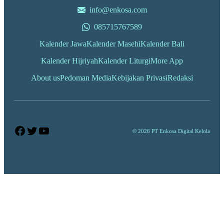
info@enkosa.com
085715767589
Kalender Jawa
Kalender Masehi
Kalender Bali
Kalender Hijriyah
Kalender Liturgi
More App
About us
Pedoman Media
Kebijakan Privasi
Redaksi
Facebook
Twitter
YouTube
© 2026 PT Enkosa Digital Kelola