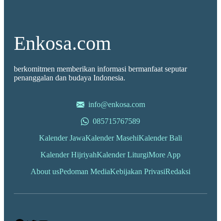
Enkosa.com
berkomitmen memberikan informasi bermanfaat seputar
penanggalan dan budaya Indonesia.
info@enkosa.com
085715767589
Kalender Jawa
Kalender Masehi
Kalender Bali
Kalender Hijriyah
Kalender Liturgi
More App
About us
Pedoman Media
Kebijakan Privasi
Redaksi