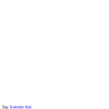
Tag:
Kalender Bali