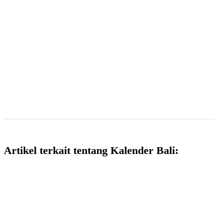
Artikel terkait tentang Kalender Bali: