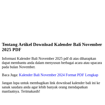
Tentang Artikel Download Kalender Bali November
2025 PDF
Informasi Kalender Bali November 2025 pdf di atas diharapkan
dapat membantu anda dalam menyusun berbagai acara atau upacara
pada bulan November.
Baca Juga:
Kalender Bali November 2024 Format PDF Lengkap
Jangan lupa untuk membagikan link download kalender bali ini ke
sanak saudara anda agar lebih banyak orang mendapatkan
manfaatnya. Terimakasih!