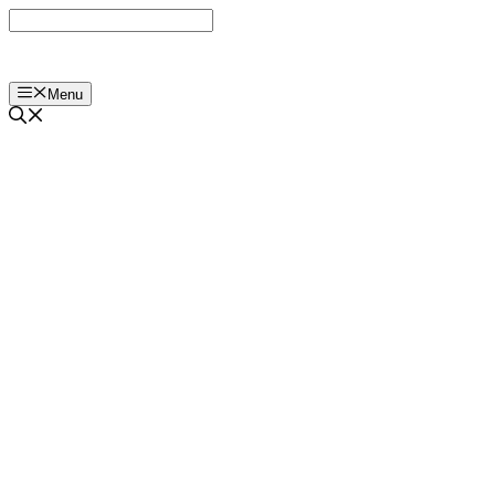
Langsung
ke
isi
Menu