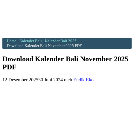
Home
Kalender Bali
Kalender Bali 2025
Download Kalender Bali November 2025 PDF
Download Kalender Bali November 2025
PDF
12 Desember 2025
30 Juni 2024
oleh
Endik Eko