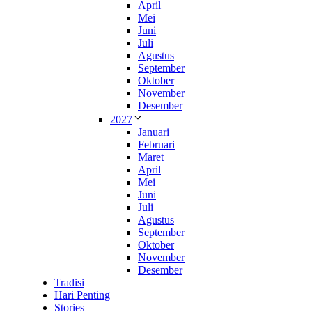
April
Mei
Juni
Juli
Agustus
September
Oktober
November
Desember
2027
Januari
Februari
Maret
April
Mei
Juni
Juli
Agustus
September
Oktober
November
Desember
Tradisi
Hari Penting
Stories