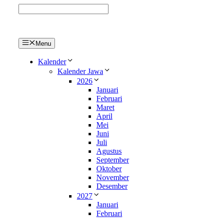
Langsung
ke
isi
Menu
Kalender
Kalender Jawa
2026
Januari
Februari
Maret
April
Mei
Juni
Juli
Agustus
September
Oktober
November
Desember
2027
Januari
Februari