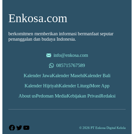
Enkosa.com
berkomitmen memberikan informasi bermanfaat seputar
penanggalan dan budaya Indonesia.
info@enkosa.com
085715767589
Kalender Jawa
Kalender Masehi
Kalender Bali
Kalender Hijriyah
Kalender Liturgi
More App
About us
Pedoman Media
Kebijakan Privasi
Redaksi
Facebook
Twitter
YouTube
© 2026 PT Enkosa Digital Kelola