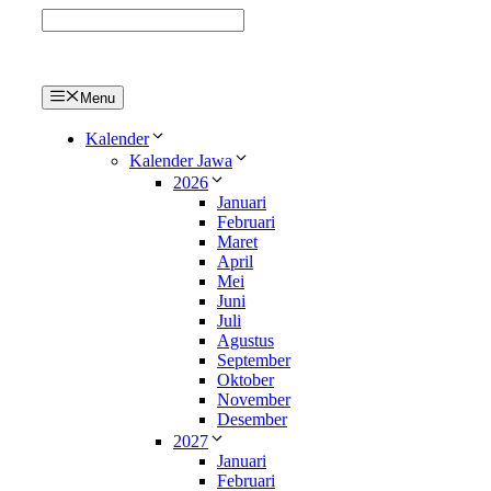
Langsung
ke
isi
Menu
Kalender
Kalender Jawa
2026
Januari
Februari
Maret
April
Mei
Juni
Juli
Agustus
September
Oktober
November
Desember
2027
Januari
Februari