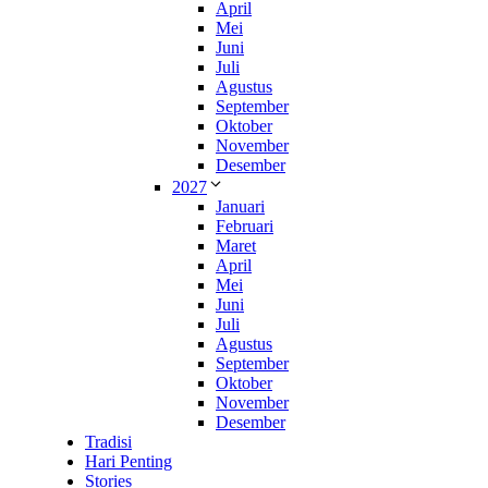
April
Mei
Juni
Juli
Agustus
September
Oktober
November
Desember
2027
Januari
Februari
Maret
April
Mei
Juni
Juli
Agustus
September
Oktober
November
Desember
Tradisi
Hari Penting
Stories