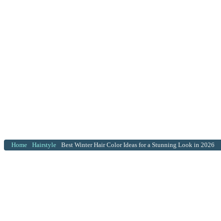
Home
Hairstyle
Best Winter Hair Color Ideas for a Stunning Look in 2026