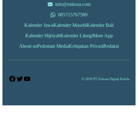
info@enkosa.com
085715767589
Kalender Jawa
Kalender Masehi
Kalender Bali
Kalender Hijriyah
Kalender Liturgi
More App
About us
Pedoman Media
Kebijakan Privasi
Redaksi
Facebook
Twitter
YouTube
© 2026 PT Enkosa Digital Kelola