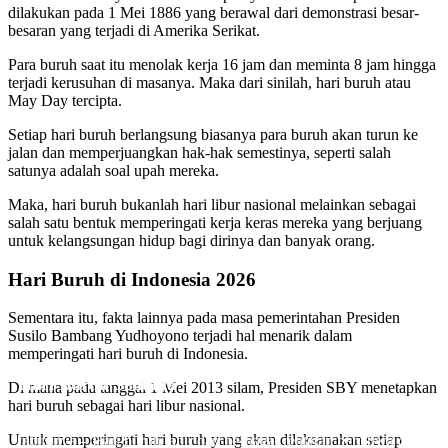
dilakukan pada 1 Mei 1886 yang berawal dari demonstrasi besar-
besaran yang terjadi di Amerika Serikat.
Para buruh saat itu menolak kerja 16 jam dan meminta 8 jam hingga
terjadi kerusuhan di masanya. Maka dari sinilah, hari buruh atau
May Day tercipta.
Setiap hari buruh berlangsung biasanya para buruh akan turun ke
jalan dan memperjuangkan hak-hak semestinya, seperti salah
satunya adalah soal upah mereka.
Maka, hari buruh bukanlah hari libur nasional melainkan sebagai
salah satu bentuk memperingati kerja keras mereka yang berjuang
untuk kelangsungan hidup bagi dirinya dan banyak orang.
Hari Buruh di Indonesia 2026
Sementara itu, fakta lainnya pada masa pemerintahan Presiden
Susilo Bambang Yudhoyono terjadi hal menarik dalam
memperingati hari buruh di Indonesia.
Hari Buruh Sedunia
Di mana pada tanggal 1 Mei 2013 silam, Presiden SBY menetapkan
hari buruh sebagai hari libur nasional.
Hari Buruh Sedunia selalu diperingati setip tanggal 1 mei setiap
Untuk memperingati hari buruh yang akan dilaksanakan setiap
tahunnya – Hari buruh lahir dari berbagai rentetan peristiwa dan