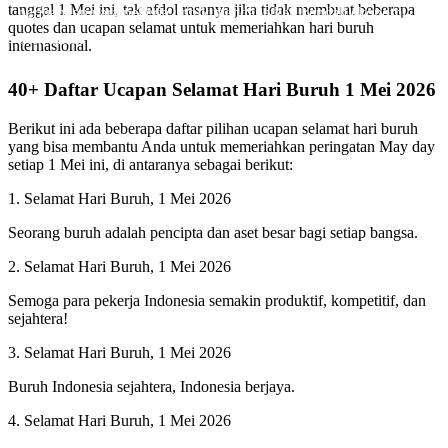
tanggal 1 Mei ini, tak afdol rasanya jika tidak membuat beberapa
perjuangan para pekerja untuk mendapatkan kendali ekonomi-
quotes dan ucapan selamat untuk memeriahkan hari buruh
politis dan
Oleh Endik Eko
internasional.
Pada Apr 29, 2024
40+ Daftar Ucapan Selamat Hari Buruh 1 Mei 2026
Berikut ini ada beberapa daftar pilihan ucapan selamat hari buruh
yang bisa membantu Anda untuk memeriahkan peringatan May day
setiap 1 Mei ini, di antaranya sebagai berikut:
1. Selamat Hari Buruh, 1 Mei 2026
Seorang buruh adalah pencipta dan aset besar bagi setiap bangsa.
2. Selamat Hari Buruh, 1 Mei 2026
Semoga para pekerja Indonesia semakin produktif, kompetitif, dan
sejahtera!
3. Selamat Hari Buruh, 1 Mei 2026
Buruh Indonesia sejahtera, Indonesia berjaya.
4. Selamat Hari Buruh, 1 Mei 2026