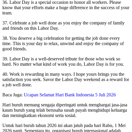
36. Labor Day is a special occasion to honor all workers. Please
know that your efforts make a huge difference in the success of your
team.
37. Celebrate a job well done as you enjoy the company of family
and friends on this Labor Day.
38. You deserve a big celebration for getting the job done every
time. This is your day to relax, unwind and enjoy the company of
good friends.
39. Labor Day is a well-deserved tribute for those who work so
hard. No matter what kind of work you do, Labor Day is for you.
40. Work is rewarding in many ways. I hope yours brings you the
satisfaction you seek. Savor the Labor Day weekend as a reward for
a job well done.
Baca Juga:
Ucapan Selamat Hari Bank Indonesia 5 Juli 2026
Hari buruh memang sengaja diperingati untuk menghargai jasa-jasa
kaum buruh yang telah berusaha susah payah menghidupi keluarga
dan meningkatkan ekonomi serta sosial.
Untuk hari buruh tahun 2026 ini akan jatuh pada hari Rabu, 1 Mei
2026 nanti. Sementara itu, organisasi buruh internasional adalah