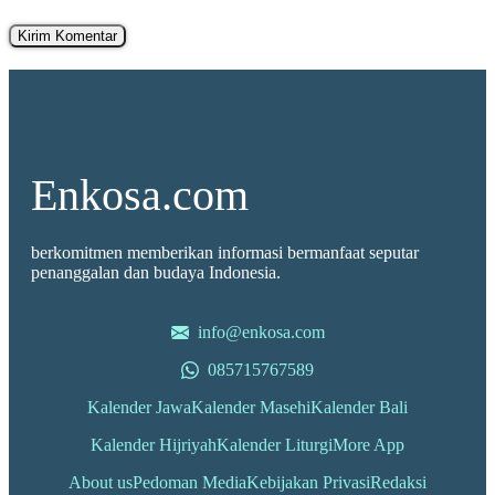
Enkosa.com
berkomitmen memberikan informasi bermanfaat seputar
penanggalan dan budaya Indonesia.
info@enkosa.com
085715767589
Kalender Jawa
Kalender Masehi
Kalender Bali
Kalender Hijriyah
Kalender Liturgi
More App
About us
Pedoman Media
Kebijakan Privasi
Redaksi