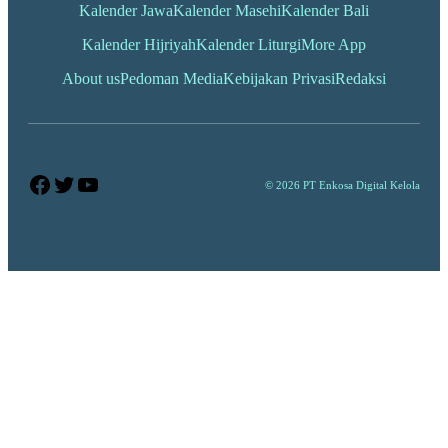
Kalender Jawa
Kalender Masehi
Kalender Bali
Kalender Hijriyah
Kalender Liturgi
More App
About us
Pedoman Media
Kebijakan Privasi
Redaksi
Facebook
Twitter
YouTube
© 2026 PT Enkosa Digital Kelola