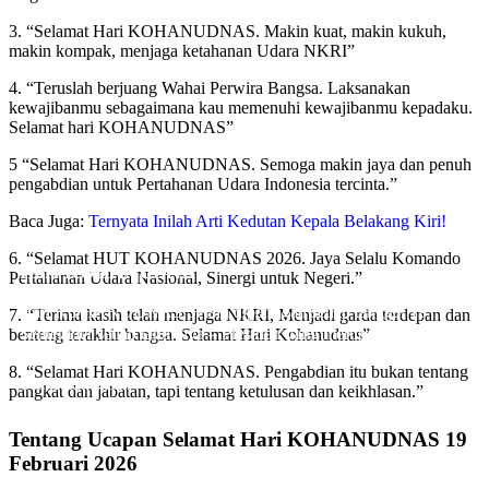
3. “Selamat Hari KOHANUDNAS. Makin kuat, makin kukuh,
makin kompak, menjaga ketahanan Udara NKRI”
4. “Teruslah berjuang Wahai Perwira Bangsa. Laksanakan
kewajibanmu sebagaimana kau memenuhi kewajibanmu kepadaku.
Selamat hari KOHANUDNAS”
5 “Selamat Hari KOHANUDNAS. Semoga makin jaya dan penuh
pengabdian untuk Pertahanan Udara Indonesia tercinta.”
Baca Juga:
Ternyata Inilah Arti Kedutan Kepala Belakang Kiri!
6. “Selamat HUT KOHANUDNAS 2026. Jaya Selalu Komando
Hari KOHANUDNAS
Pertahanan Udara Nasional, Sinergi untuk Negeri.”
Hari KOHANUDNAS Selalu diperingati setiap tanggal 19
7. “Terima kasih telah menjaga NKRI, Menjadi garda terdepan dan
September setiap tahunnya – Presiden yang merupakan Panglima
benteng terakhir bangsa. Selamat Hari Kohanudnas”
Tertinggi Atas Angkatan Perang RI juga mengeluarkan Kepres
8. “Selamat Hari KOHANUDNAS. Pengabdian itu bukan tentang
Nomor 8 PLM-PS di tahun 196
Oleh Kiki Kinanti
pangkat dan jabatan, tapi tentang ketulusan dan keikhlasan.”
Pada Feb 5, 2025
Tentang Ucapan Selamat Hari KOHANUDNAS 19
Februari 2026