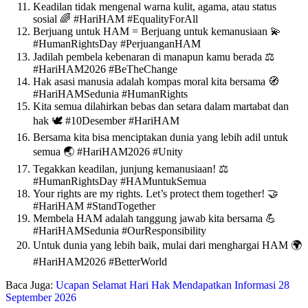
Keadilan tidak mengenal warna kulit, agama, atau status
sosial 🌈 #HariHAM #EqualityForAll
Berjuang untuk HAM = Berjuang untuk kemanusiaan 💫
#HumanRightsDay #PerjuanganHAM
Jadilah pembela kebenaran di manapun kamu berada ⚖️
#HariHAM2026 #BeTheChange
Hak asasi manusia adalah kompas moral kita bersama 🧭
#HariHAMSedunia #HumanRights
Kita semua dilahirkan bebas dan setara dalam martabat dan
hak 🕊️ #10Desember #HariHAM
Bersama kita bisa menciptakan dunia yang lebih adil untuk
semua 🌏 #HariHAM2026 #Unity
Tegakkan keadilan, junjung kemanusiaan! ⚖️
#HumanRightsDay #HAMuntukSemua
Your rights are my rights. Let’s protect them together! 🤝
#HariHAM #StandTogether
Membela HAM adalah tanggung jawab kita bersama 💪
#HariHAMSedunia #OurResponsibility
Untuk dunia yang lebih baik, mulai dari menghargai HAM 🌍
#HariHAM2026 #BetterWorld
Baca Juga:
Ucapan Selamat Hari Hak Mendapatkan Informasi 28
September 2026