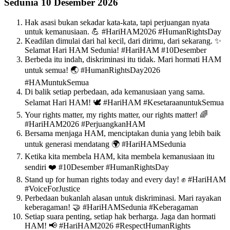
Sedunia 10 Desember 2026
Hak asasi bukan sekadar kata-kata, tapi perjuangan nyata
untuk kemanusiaan. 💪 #HariHAM2026 #HumanRightsDay
Keadilan dimulai dari hal kecil, dari dirimu, dari sekarang. ✨
Selamat Hari HAM Sedunia! #HariHAM #10Desember
Berbeda itu indah, diskriminasi itu tidak. Mari hormati HAM
untuk semua! 🌏 #HumanRightsDay2026
#HAMuntukSemua
Di balik setiap perbedaan, ada kemanusiaan yang sama.
Selamat Hari HAM! 🕊️ #HariHAM #KesetaraanuntukSemua
Your rights matter, my rights matter, our rights matter! 🌈
#HariHAM2026 #PerjuangkanHAM
Bersama menjaga HAM, menciptakan dunia yang lebih baik
untuk generasi mendatang 🌍 #HariHAMSedunia
Ketika kita membela HAM, kita membela kemanusiaan itu
sendiri ❤️ #10Desember #HumanRightsDay
Stand up for human rights today and every day! ✊ #HariHAM
#VoiceForJustice
Perbedaan bukanlah alasan untuk diskriminasi. Mari rayakan
keberagaman! 🤝 #HariHAMSedunia #Keberagaman
Setiap suara penting, setiap hak berharga. Jaga dan hormati
HAM! 📢 #HariHAM2026 #RespectHumanRights