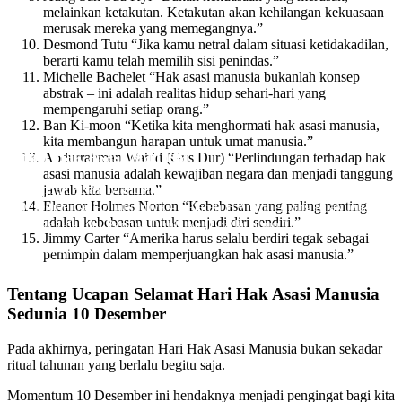
melainkan ketakutan. Ketakutan akan kehilangan kekuasaan
merusak mereka yang memegangnya.”
Desmond Tutu “Jika kamu netral dalam situasi ketidakadilan,
berarti kamu telah memilih sisi penindas.”
Michelle Bachelet “Hak asasi manusia bukanlah konsep
abstrak – ini adalah realitas hidup sehari-hari yang
mempengaruhi setiap orang.”
Ban Ki-moon “Ketika kita menghormati hak asasi manusia,
kita membangun harapan untuk umat manusia.”
Hari Hak Asasi Manusia
Abdurrahman Wahid (Gus Dur) “Perlindungan terhadap hak
asasi manusia adalah kewajiban negara dan menjadi tanggung
Hari Hak Asasi Manusia selalu diperingati setiap tanggal 10
jawab kita bersama.”
Eleanor Holmes Norton “Kebebasan yang paling penting
Desember setiap tahunnya – Sejarah HAM memang tidak lepas
adalah kebebasan untuk menjadi diri sendiri.”
dari kekejaman Perang Dunia ke II pada tahun 1939 – 1945 yang
Jimmy Carter “Amerika harus selalu berdiri tegak sebagai
memberikan pelajaran
Oleh Endik Eko
pemimpin dalam memperjuangkan hak asasi manusia.”
Pada Des 7, 2024
Tentang Ucapan Selamat Hari Hak Asasi Manusia
Sedunia 10 Desember
Pada akhirnya, peringatan Hari Hak Asasi Manusia bukan sekadar
ritual tahunan yang berlalu begitu saja.
Momentum 10 Desember ini hendaknya menjadi pengingat bagi kita