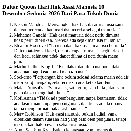
Daftar Quotes Hari Hak Asasi Manusia 10
Desember Sedunia 2026 Dari Para Tokoh Dunia
Nelson Mandela “Menyangkal hak-hak dasar manusia sama
dengan merendahkan martabat mereka sebagai manusia.”
Mahatma Gandhi “Hak asasi manusia tidak perlu diminta,
tidak perlu diberikan. Mereka ada sejak manusia itu lahir.”
Eleanor Roosevelt “Di manakah hak asasi manusia bermula?
Di tempat-tempat kecil, dekat dengan rumah – begitu dekat
dan kecil sehingga tidak dapat dilihat di peta dunia mana
pun.”
Martin Luther King Jr. “Ketidakadilan di mana pun adalah
ancaman bagi keadilan di mana-mana.”
Soekarno “Perjuangan kita belum selesai selama masih ada air
mata yang mengalir, selama masih ada ketidakadilan.”
Malala Yousafzai “Satu anak, satu guru, satu buku, dan satu
pena dapat mengubah dunia.”
Kofi Annan “Tidak ada pembangunan tanpa keamanan, tidak
ada keamanan tanpa pembangunan, dan tidak ada keduanya
tanpa menghormati hak asasi manusia.”
Mary Robinson “Hak asasi manusia bukan hadiah yang
diberikan dalam suasana hati yang baik oleh penguasa, tetapi
merupakan hak bawaan setiap manusia.”
Aung San Suu Kyi “Bukan kekuasaan yang merusak,