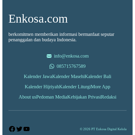
Enkosa.com
berkomitmen memberikan informasi bermanfaat seputar
penanggalan dan budaya Indonesia.
info@enkosa.com
085715767589
Kalender Jawa
Kalender Masehi
Kalender Bali
Kalender Hijriyah
Kalender Liturgi
More App
About us
Pedoman Media
Kebijakan Privasi
Redaksi
Facebook
Twitter
YouTube
© 2026 PT Enkosa Digital Kelola