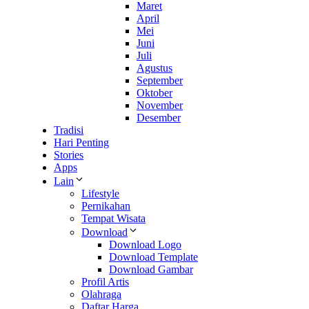
Maret
April
Mei
Juni
Juli
Agustus
September
Oktober
November
Desember
Tradisi
Hari Penting
Stories
Apps
Lain
Lifestyle
Pernikahan
Tempat Wisata
Download
Download Logo
Download Template
Download Gambar
Profil Artis
Olahraga
Daftar Harga