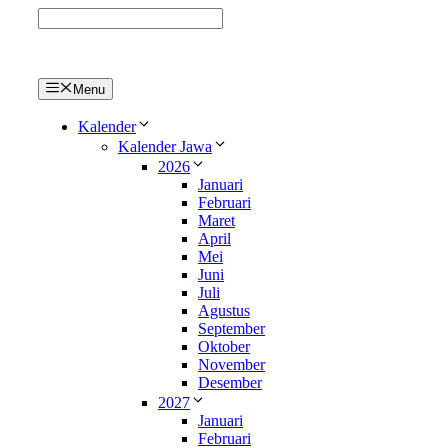
Langsung
ke
isi
Menu
Kalender
Kalender Jawa
2026
Januari
Februari
Maret
April
Mei
Juni
Juli
Agustus
September
Oktober
November
Desember
2027
Januari
Februari