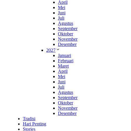
April
Mei
Juni
Juli
Agustus
September
Oktober
November
Desember
2027
Januari
Februari
Maret
April
Mei
Juni
Juli
Agustus
September
Oktober
November
Desember
Tradisi
Hari Penting
Stories