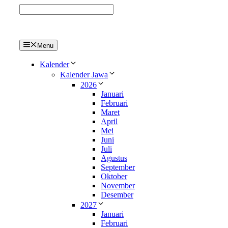
Langsung
ke
isi
Menu
Kalender
Kalender Jawa
2026
Januari
Februari
Maret
April
Mei
Juni
Juli
Agustus
September
Oktober
November
Desember
2027
Januari
Februari