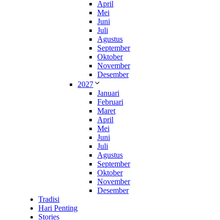
April
Mei
Juni
Juli
Agustus
September
Oktober
November
Desember
2027
Januari
Februari
Maret
April
Mei
Juni
Juli
Agustus
September
Oktober
November
Desember
Tradisi
Hari Penting
Stories