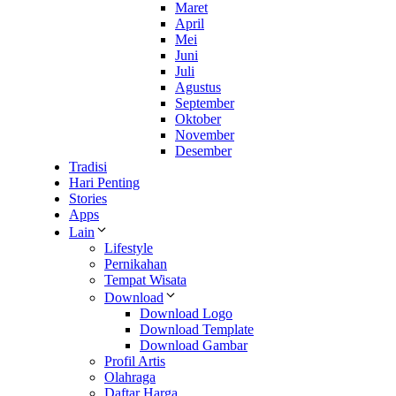
Maret
April
Mei
Juni
Juli
Agustus
September
Oktober
November
Desember
Tradisi
Hari Penting
Stories
Apps
Lain
Lifestyle
Pernikahan
Tempat Wisata
Download
Download Logo
Download Template
Download Gambar
Profil Artis
Olahraga
Daftar Harga