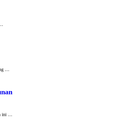
 …
ang …
unan
 ini …