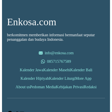
Enkosa.com
berkomitmen memberikan informasi bermanfaat seputar
penanggalan dan budaya Indonesia.
info@enkosa.com
085715767589
Kalender Jawa
Kalender Masehi
Kalender Bali
Kalender Hijriyah
Kalender Liturgi
More App
About us
Pedoman Media
Kebijakan Privasi
Redaksi