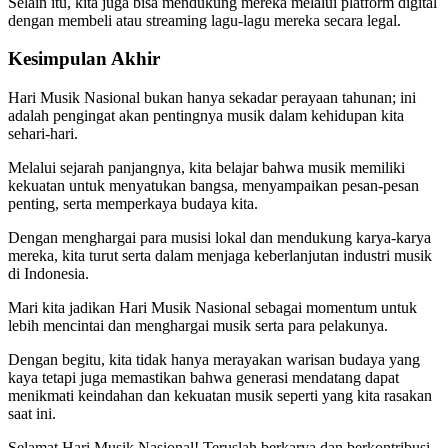
Selain itu, kita juga bisa mendukung mereka melalui platform digital
dengan membeli atau streaming lagu-lagu mereka secara legal.
Kesimpulan Akhir
Hari Musik Nasional bukan hanya sekadar perayaan tahunan; ini
adalah pengingat akan pentingnya musik dalam kehidupan kita
sehari-hari.
Melalui sejarah panjangnya, kita belajar bahwa musik memiliki
kekuatan untuk menyatukan bangsa, menyampaikan pesan-pesan
penting, serta memperkaya budaya kita.
Dengan menghargai para musisi lokal dan mendukung karya-karya
mereka, kita turut serta dalam menjaga keberlanjutan industri musik
di Indonesia.
Mari kita jadikan Hari Musik Nasional sebagai momentum untuk
lebih mencintai dan menghargai musik serta para pelakunya.
Dengan begitu, kita tidak hanya merayakan warisan budaya yang
kaya tetapi juga memastikan bahwa generasi mendatang dapat
menikmati keindahan dan kekuatan musik seperti yang kita rasakan
saat ini.
Selamat Hari Musik Nasional! Teruslah berkarya dan berkontribusi