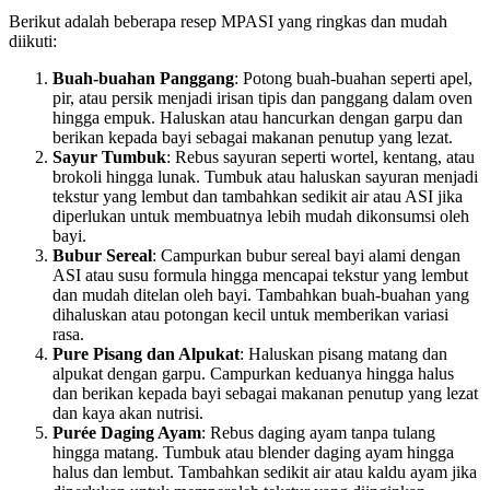
Berikut adalah beberapa resep MPASI yang ringkas dan mudah
diikuti:
Buah-buahan Panggang
: Potong buah-buahan seperti apel,
pir, atau persik menjadi irisan tipis dan panggang dalam oven
hingga empuk. Haluskan atau hancurkan dengan garpu dan
berikan kepada bayi sebagai makanan penutup yang lezat.
Sayur Tumbuk
: Rebus sayuran seperti wortel, kentang, atau
brokoli hingga lunak. Tumbuk atau haluskan sayuran menjadi
tekstur yang lembut dan tambahkan sedikit air atau ASI jika
diperlukan untuk membuatnya lebih mudah dikonsumsi oleh
bayi.
Bubur Sereal
: Campurkan bubur sereal bayi alami dengan
ASI atau susu formula hingga mencapai tekstur yang lembut
dan mudah ditelan oleh bayi. Tambahkan buah-buahan yang
dihaluskan atau potongan kecil untuk memberikan variasi
rasa.
Pure Pisang dan Alpukat
: Haluskan pisang matang dan
alpukat dengan garpu. Campurkan keduanya hingga halus
dan berikan kepada bayi sebagai makanan penutup yang lezat
dan kaya akan nutrisi.
Purée Daging Ayam
: Rebus daging ayam tanpa tulang
hingga matang. Tumbuk atau blender daging ayam hingga
halus dan lembut. Tambahkan sedikit air atau kaldu ayam jika