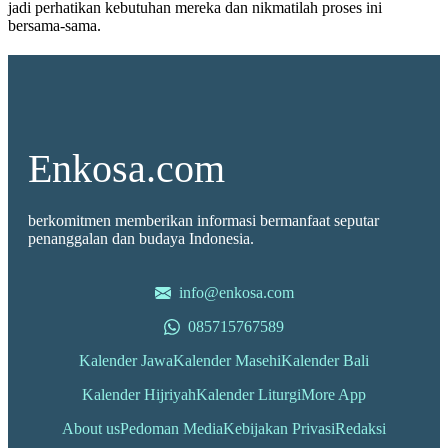
jadi perhatikan kebutuhan mereka dan nikmatilah proses ini
bersama-sama.
Enkosa.com
berkomitmen memberikan informasi bermanfaat seputar
penanggalan dan budaya Indonesia.
info@enkosa.com
085715767589
Kalender Jawa
Kalender Masehi
Kalender Bali
Kalender Hijriyah
Kalender Liturgi
More App
About us
Pedoman Media
Kebijakan Privasi
Redaksi