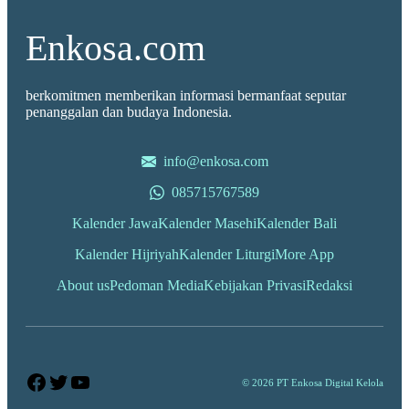
Enkosa.com
berkomitmen memberikan informasi bermanfaat seputar
penanggalan dan budaya Indonesia.
info@enkosa.com
085715767589
Kalender Jawa
Kalender Masehi
Kalender Bali
Kalender Hijriyah
Kalender Liturgi
More App
About us
Pedoman Media
Kebijakan Privasi
Redaksi
Facebook
Twitter
YouTube
© 2026 PT Enkosa Digital Kelola