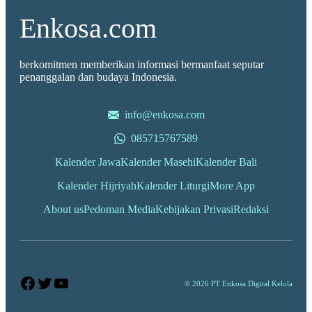
Enkosa.com
berkomitmen memberikan informasi bermanfaat seputar
penanggalan dan budaya Indonesia.
info@enkosa.com
085715767589
Kalender Jawa
Kalender Masehi
Kalender Bali
Kalender Hijriyah
Kalender Liturgi
More App
About us
Pedoman Media
Kebijakan Privasi
Redaksi
Facebook
Twitter
YouTube
© 2026 PT Enkosa Digital Kelola