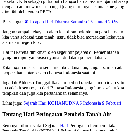
tersebut. Kita sebagai putra putri bangsa harus bisa mengambil sikap
dengan cara mewarisi semangat juang dan juga nasionalisme yang
dimiliki oleh tentara PETA.
Baca Juga:
30 Ucapan Hari Dharma Samudra 15 Januari 2026
Jangan sampai kekayaan alam kita dirampok oleh negara luar dan
kita yang sebagai tuan tanah justru tidak bisa merasakan kekayaan
alam dari negeri kita.
Hal ini karena dinikmati oleh segelintir pejabat di Pemerintahan
yang mempunyai posisi nyaman di dalam pemerintahan.
Kita juga harus selalu sedia membela tanah air, jangan sampai ada
perpecahan antar sesama bangsa Indonesia saat ini.
Ingatlah Bhineka Tunggal Ika atau berbeda-beda namun tetap satu
jua adalah semboyan dari Bangsa Indonesia yang harus selalu kita
terapkan dan juga kita pertahankan selamanya.
Lihat juga:
Sejarah Hari KOHANUDNAS Indonesia 9 Februari
Tentang Hari Peringatan Pembela Tanah Air
Semoga informasi dari Sejarah
Hari
Peringatan Pemberontakan
Pembela Tanah Air (PETA) 14 Februari di atas bisa menambah