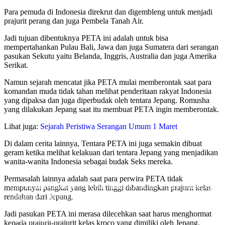
Para pemuda di Indonesia direkrut dan digembleng untuk menjadi
prajurit perang dan juga Pembela Tanah Air.
Jadi tujuan dibentuknya PETA ini adalah untuk bisa
mempertahankan Pulau Bali, Jawa dan juga Sumatera dari serangan
pasukan Sekutu yaitu Belanda, Inggris, Australia dan juga Amerika
Serikat.
Namun sejarah mencatat jika PETA mulai memberontak saat para
komandan muda tidak tahan melihat penderitaan rakyat Indonesia
yang dipaksa dan juga diperbudak oleh tentara Jepang. Romusha
yang dilakukan Jepang saat itu membuat PETA ingin memberontak.
Lihat juga:
Sejarah Peristiwa Serangan Umum 1 Maret
Di dalam cerita lainnya, Tentara PETA ini juga semakin dibuat
geram ketika melihat kelakuan dari tentara Jepang yang menjadikan
wanita-wanita Indonesia sebagai budak Seks mereka.
Hari Pemberontakan Pembela Tanah Air
Permasalah lainnya adalah saat para perwira PETA tidak
Hari Pemberontakan Pembela Tanah Air selalu diperingati setiap
mempunyai pangkat yang lebih tinggi dibandingkan prajurit kelas
tanggal 14 februari setiap tahunnya – PETA atau Pasukan
rendahan dari Jepang.
Pembela Tanah Air ini dibentuk oleh Jepang di Indonesia, PETA
Jadi pasukan PETA ini merasa dilecehkan saat harus menghormat
sendiri didirikan
Oleh Kiki Kinanti
kepada prajurit-prajurit kelas kroco yang dimiliki oleh Jepang.