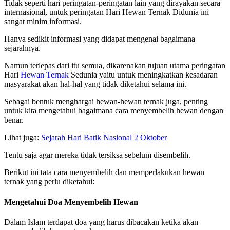
Tidak seperti hari peringatan-peringatan lain yang dirayakan secara
internasional, untuk peringatan Hari Hewan Ternak Didunia ini
sangat minim informasi.
Hanya sedikit informasi yang didapat mengenai bagaimana
sejarahnya.
Namun terlepas dari itu semua, dikarenakan tujuan utama peringatan
Hari
Hewan Ternak
Sedunia yaitu untuk meningkatkan kesadaran
masyarakat akan hal-hal yang tidak diketahui selama ini.
Sebagai bentuk menghargai hewan-hewan ternak juga, penting
untuk kita mengetahui bagaimana cara menyembelih hewan dengan
benar.
Lihat juga:
Sejarah Hari Batik Nasional 2 Oktober
Tentu saja agar mereka tidak tersiksa sebelum disembelih.
Berikut ini tata cara menyembelih dan memperlakukan hewan
ternak yang perlu diketahui:
Mengetahui Doa Menyembelih Hewan
Dalam Islam terdapat doa yang harus dibacakan ketika akan