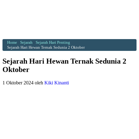
Home
Sejarah
Sejarah Hari Penting
Sejarah Hari Hewan Ternak Sedunia 2 Oktober
Sejarah Hari Hewan Ternak Sedunia 2
Oktober
1 Oktober 2024
oleh
Kiki Kinanti