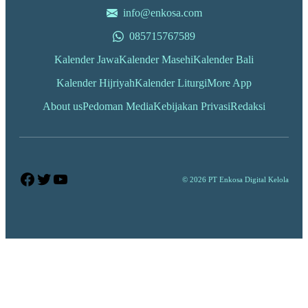
info@enkosa.com
085715767589
Kalender Jawa
Kalender Masehi
Kalender Bali
Kalender Hijriyah
Kalender Liturgi
More App
About us
Pedoman Media
Kebijakan Privasi
Redaksi
Facebook
Twitter
YouTube
© 2026 PT Enkosa Digital Kelola