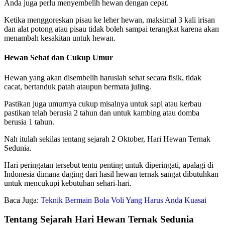
Anda juga perlu menyembelih hewan dengan cepat.
Ketika menggoreskan pisau ke leher hewan, maksimal 3 kali irisan
dan alat potong atau pisau tidak boleh sampai terangkat karena akan
menambah kesakitan untuk hewan.
Hewan Sehat dan Cukup Umur
Hewan yang akan disembelih haruslah sehat secara fisik, tidak
cacat, bertanduk patah ataupun bermata juling.
Pastikan juga umurnya cukup misalnya untuk sapi atau kerbau
pastikan telah berusia 2 tahun dan untuk kambing atau domba
berusia 1 tahun.
Nah itulah sekilas tentang sejarah 2 Oktober, Hari Hewan Ternak
Sedunia.
Hari peringatan tersebut tentu penting untuk diperingati, apalagi di
Indonesia dimana daging dari hasil hewan ternak sangat dibutuhkan
untuk mencukupi kebutuhan sehari-hari.
Baca Juga:
Teknik Bermain Bola Voli Yang Harus Anda Kuasai
Tentang Sejarah Hari Hewan Ternak Sedunia