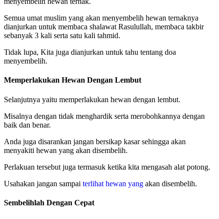
menyembelih hewan ternak.
Semua umat muslim yang akan menyembelih hewan ternaknya
dianjurkan untuk membaca shalawat Rasulullah, membaca takbir
sebanyak 3 kali serta satu kali tahmid.
Tidak lupa, Kita juga dianjurkan untuk tahu tentang doa
menyembelih.
Memperlakukan Hewan Dengan Lembut
Selanjutnya yaitu memperlakukan hewan dengan lembut.
Misalnya dengan tidak menghardik serta merobohkannya dengan
baik dan benar.
Anda juga disarankan jangan bersikap kasar sehingga akan
menyakiti hewan yang akan disembelih.
Perlakuan tersebut juga termasuk ketika kita mengasah alat potong.
Usahakan jangan sampai
terlihat hewan yang
akan disembelih.
Sembelihlah Dengan Cepat