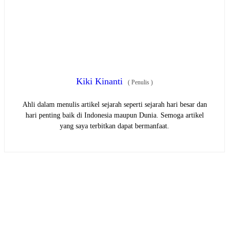
Kiki Kinanti
(
Penulis
)
Ahli dalam menulis artikel sejarah seperti sejarah hari besar dan
hari penting baik di Indonesia maupun Dunia. Semoga artikel
yang saya terbitkan dapat bermanfaat.