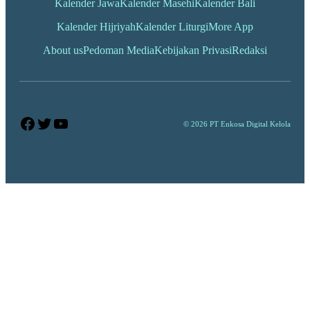
Kalender Jawa
Kalender Masehi
Kalender Bali
Kalender Hijriyah
Kalender Liturgi
More App
About us
Pedoman Media
Kebijakan Privasi
Redaksi
Facebook
Twitter
YouTube
© 2026 PT Enkosa Digital Kelola