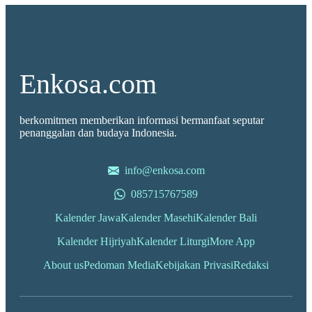
Enkosa.com
berkomitmen memberikan informasi bermanfaat seputar
penanggalan dan budaya Indonesia.
info@enkosa.com
085715767589
Kalender Jawa
Kalender Masehi
Kalender Bali
Kalender Hijriyah
Kalender Liturgi
More App
About us
Pedoman Media
Kebijakan Privasi
Redaksi