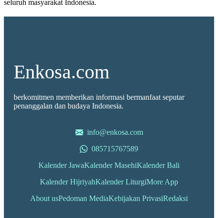
seluruh masyarakat Indonesia.
Enkosa.com
berkomitmen memberikan informasi bermanfaat seputar
penanggalan dan budaya Indonesia.
info@enkosa.com
085715767589
Kalender Jawa
Kalender Masehi
Kalender Bali
Kalender Hijriyah
Kalender Liturgi
More App
About us
Pedoman Media
Kebijakan Privasi
Redaksi