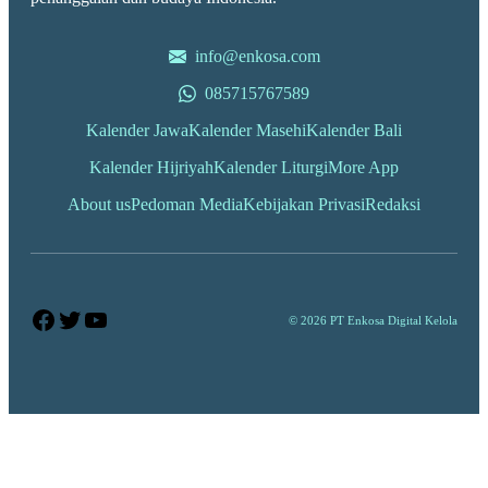
info@enkosa.com
085715767589
Kalender Jawa
Kalender Masehi
Kalender Bali
Kalender Hijriyah
Kalender Liturgi
More App
About us
Pedoman Media
Kebijakan Privasi
Redaksi
Facebook
Twitter
YouTube
© 2026 PT Enkosa Digital Kelola