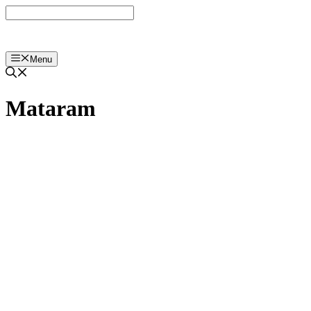
Langsung
ke
isi
Menu
Mataram