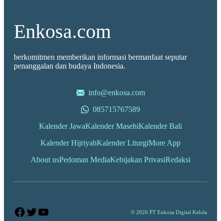
Enkosa.com
berkomitmen memberikan informasi bermanfaat seputar
penanggalan dan budaya Indonesia.
info@enkosa.com
085715767589
Kalender Jawa
Kalender Masehi
Kalender Bali
Kalender Hijriyah
Kalender Liturgi
More App
About us
Pedoman Media
Kebijakan Privasi
Redaksi
Facebook
Twitter
YouTube
© 2026 PT Enkosa Digital Kelola