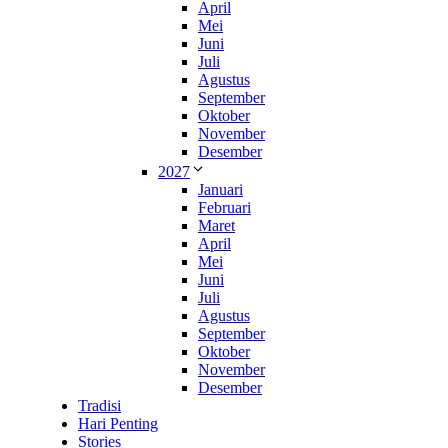
April
Mei
Juni
Juli
Agustus
September
Oktober
November
Desember
2027
Januari
Februari
Maret
April
Mei
Juni
Juli
Agustus
September
Oktober
November
Desember
Tradisi
Hari Penting
Stories