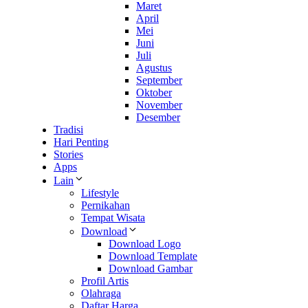
Maret
April
Mei
Juni
Juli
Agustus
September
Oktober
November
Desember
Tradisi
Hari Penting
Stories
Apps
Lain
Lifestyle
Pernikahan
Tempat Wisata
Download
Download Logo
Download Template
Download Gambar
Profil Artis
Olahraga
Daftar Harga