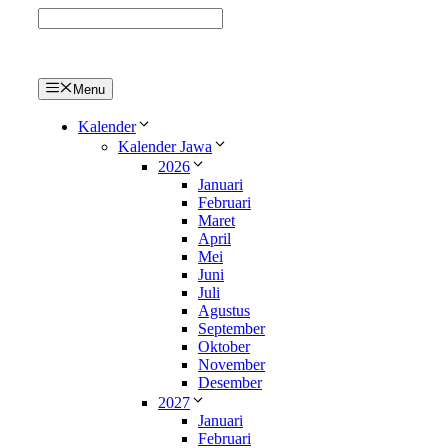
Langsung
ke
isi
Menu
Kalender
Kalender Jawa
2026
Januari
Februari
Maret
April
Mei
Juni
Juli
Agustus
September
Oktober
November
Desember
2027
Januari
Februari