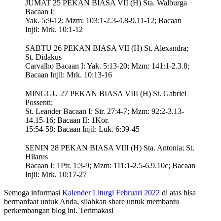
JUMAT 25 PEKAN BIASA VII (H) Sta. Walburga
Bacaan I:
Yak. 5:9-12; Mzm: 103:1-2.3-4.8-9.11-12; Bacaan
Injil: Mrk. 10:1-12
SABTU 26 PEKAN BIASA VII (H) St. Alexandra;
St. Didakus
Carvalho Bacaan I: Yak. 5:13-20; Mzm: 141:1-2.3.8;
Bacaan Injil: Mrk. 10:13-16
MINGGU 27 PEKAN BIASA VIII (H) St. Gabriel
Possenti;
St. Leander Bacaan I: Sir. 27:4-7; Mzm: 92:2-3.13-
14.15-16; Bacaan II: 1Kor.
15:54-58; Bacaan Injil: Luk. 6:39-45
SENIN 28 PEKAN BIASA VIII (H) Sta. Antonia; St.
Hilarus
Bacaan I: 1Ptr. 1:3-9; Mzm: 111:1-2.5-6.9.10c; Bacaan
Injil: Mrk. 10:17-27
Semoga informasi
Kalender Liturgi Februari 2022
di atas bisa
bermanfaat untuk Anda, silahkan share untuk membantu
perkembangan blog ini. Terimakasi