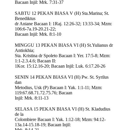
Bacaan Injil: Mrk. 7:31-37
SABTU 12 PEKAN BIASA V (H) Sta.Marina; St.
Benediktus
dr Aniane Bacaan I: 1Raj. 12:26-32; 13:33-34; Mzm:
106:6-7a.19-20.21-22;
Bacaan Injil: Mrk. 8:1-10
MINGGU 13 PEKAN BIASA VI (H) St.Yulianus dr
Antiokhia;
Sta. Kristina dr Spoleto Bacaan I: Yer. 17:5-8; Mzm:
1:1-2.3.4.6; Bacaan II:
1Kor. 15:12.16-20; Bacaan Injil: Luk. 6:17.20-26
SENIN 14 PEKAN BIASA VI (H) Pw. St. Syrilus
dan
Metodius, Usk (P) Bacaan I: Yak. 1:1-11; Mzm:
119:67.68.71.72.75.76; Bacaan
Injil: Mrk. 8:11-13
SELASA 15 PEKAN BIASA VI (H) St. Kladudius
de la
Colombiere Bacaan I: Yak. 1:12-18; Mzm: 94:12-
13a.14-15.18-19; Bacaan Injil:
Mrk. 8:14-21