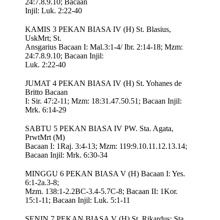
24:7.8.9.10; Bacaan
Injil: Luk. 2:22-40
KAMIS 3 PEKAN BIASA IV (H) St. Blasius,
UskMrt; St.
Ansgarius Bacaan I: Mal.3:1-4/ Ibr. 2:14-18; Mzm:
24:7.8.9.10; Bacaan Injil:
Luk. 2:22-40
JUMAT 4 PEKAN BIASA IV (H) St. Yohanes de
Britto Bacaan
I: Sir. 47:2-11; Mzm: 18:31.47.50.51; Bacaan Injil:
Mrk. 6:14-29
SABTU 5 PEKAN BIASA IV PW. Sta. Agata,
PrwtMrt (M)
Bacaan I: 1Raj. 3:4-13; Mzm: 119:9.10.11.12.13.14;
Bacaan Injil: Mrk. 6:30-34
MINGGU 6 PEKAN BIASA V (H) Bacaan I: Yes.
6:1-2a.3-8;
Mzm. 138:1-2.2BC-3.4-5.7C-8; Bacaan II: 1Kor.
15:1-11; Bacaan Injil: Luk. 5:1-11
SENIN 7 PEKAN BIASA V (H) St. Rikardus; Sta.