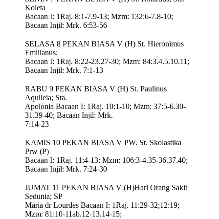
Koleta
Bacaan I: 1Raj. 8:1-7.9-13; Mzm: 132:6-7.8-10;
Bacaan Injil: Mrk. 6:53-56
SELASA 8 PEKAN BIASA V (H) St. Hieronimus
Emilianus;
Bacaan I: 1Raj. 8:22-23.27-30; Mzm: 84:3.4.5.10.11;
Bacaan Injil: Mrk. 7:1-13
RABU 9 PEKAN BIASA V (H) St. Paulinus
Aquileia; Sta.
Apolonia Bacaan I: 1Raj. 10:1-10; Mzm: 37:5-6.30-
31.39-40; Bacaan Injil: Mrk.
7:14-23
KAMIS 10 PEKAN BIASA V PW. St. Skolastika
Prw (P)
Bacaan I: 1Raj. 11:4-13; Mzm: 106:3-4.35-36.37.40;
Bacaan Injil: Mrk. 7:24-30
JUMAT 11 PEKAN BIASA V (H)Hari Orang Sakit
Sedunia; SP
Maria dr Lourdes Bacaan I: 1Raj. 11:29-32;12:19;
Mzm: 81:10-11ab.12-13.14-15;