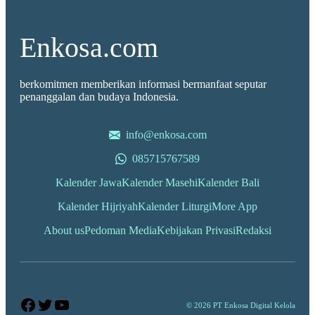
Enkosa.com
berkomitmen memberikan informasi bermanfaat seputar
penanggalan dan budaya Indonesia.
info@enkosa.com
085715767589
Kalender Jawa
Kalender Masehi
Kalender Bali
Kalender Hijriyah
Kalender Liturgi
More App
About us
Pedoman Media
Kebijakan Privasi
Redaksi
Facebook
Twitter
YouTube
© 2026 PT Enkosa Digital Kelola