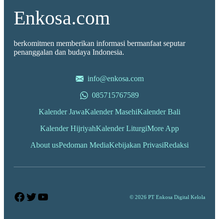
Enkosa.com
berkomitmen memberikan informasi bermanfaat seputar
penanggalan dan budaya Indonesia.
info@enkosa.com
085715767589
Kalender Jawa
Kalender Masehi
Kalender Bali
Kalender Hijriyah
Kalender Liturgi
More App
About us
Pedoman Media
Kebijakan Privasi
Redaksi
Facebook
Twitter
YouTube
© 2026 PT Enkosa Digital Kelola