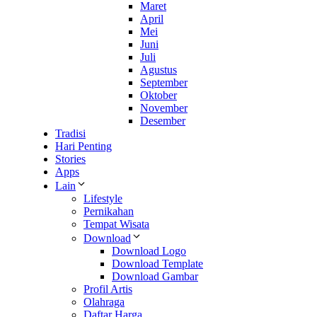
Maret
April
Mei
Juni
Juli
Agustus
September
Oktober
November
Desember
Tradisi
Hari Penting
Stories
Apps
Lain
Lifestyle
Pernikahan
Tempat Wisata
Download
Download Logo
Download Template
Download Gambar
Profil Artis
Olahraga
Daftar Harga