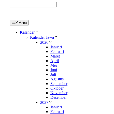
Langsung
ke
isi
Menu
Kalender
Kalender Jawa
2026
Januari
Februari
Maret
April
Mei
Juni
Juli
Agustus
September
Oktober
November
Desember
2027
Januari
Februari