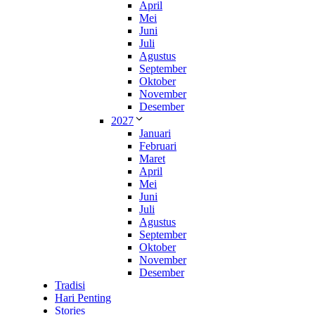
April
Mei
Juni
Juli
Agustus
September
Oktober
November
Desember
2027
Januari
Februari
Maret
April
Mei
Juni
Juli
Agustus
September
Oktober
November
Desember
Tradisi
Hari Penting
Stories