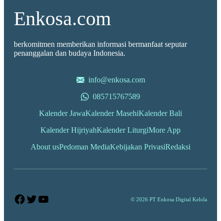
Enkosa.com
berkomitmen memberikan informasi bermanfaat seputar
penanggalan dan budaya Indonesia.
info@enkosa.com
085715767589
Kalender Jawa
Kalender Masehi
Kalender Bali
Kalender Hijriyah
Kalender Liturgi
More App
About us
Pedoman Media
Kebijakan Privasi
Redaksi
Facebook
Twitter
YouTube
© 2026 PT Enkosa Digital Kelola