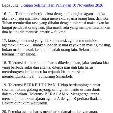
Baca Juga:
Ucapan Selamat Hari Pahlawan 10 November 2026
16. Jika Tuhan memberiku cinta dengan dibungkus agama, maka
akan aku jaga agamaku tanpa menyakiti agama orang lain, dan jika
Tuhan memberiku rasa yang dibalut dengan toleransi maka akan ku
hargai pendapat orang lain, jika masih ada yang mempermasalahkan
dua hal itu dia manusia amatir. – Sukrad
17. konsep toleransi yang tidak toleransi, agama mu untukku,
agamaku untukku, silahkan ibadah sesuai keyakinan masing masing,
bukan malah masuk ke ranah ibadah orang lain. Selamat hari
toleransi internasional.
18. Toleransi dan kerukunan harus dikedepankan, jaka saudara kita
yang berbeda suku dan agama, diterpa masalah kita harus
menolongnya ketika mereka terjatuh kita harus siap
membangunkannya. – Sumurung Sinambela
19. Toleransi BERKEHIDUPAN. Hidup berdampingan antar
sesama, rukun, gotong royong, saling membantu urusan dunia
dalam kebaikan. Toleransi BERAGAMA. Menghargai tanpa
mencampuradukkan ajaran agama A dengan B perkara ibadah.
Lakum diinukum waliyadiin.
20. Pemuka agama harus menebar kedamaian, kenyamanan,