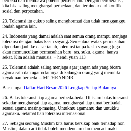
berbeda dan membawa potensi perselisihan. Dengan bertoleransi,
kita bisa saling menghargai perbedaan, dan terhindar dari konflik
sosial dan perpecahan.
23. Toleransi itu cukup saling menghormati dan tidak mengganggu
ibadah agama lain.
24. Indonesia yang damai adalah saat semua orang mampu menjaga
toleransi dengan batas kasih sayang. Sementara watak permusuhan
dipendam jauh ke dasar tanah, toleransi tanpa kasih sayang juga
akan memunculkan permusuhan baru, ras, suku, agama, hanya
sekat. Kita adalah manusia. – hendi yuan 113
25. Toleransi adalah saling menjaga agar jangan ada yang bicara
agama satu dan agama lainnya di kalangan orang yang memiliki
keyakinan berbeda. – MITHRANDIR
Baca Juga:
Daftar Hari Besar 2026 Lengkap Setiap Bulannya
26. Batas toleransi tiap agama berbeda-beda. Di islam batas toleransi
sekedar menghargai tiap agama, menghargai tiap umat beribadah
sesuai agama masing-masing. Untukmu agamamu dan untukku
agamaku. Selamat hari toleransi internasional.
27. Sebagai seorang Muslim kita harus bersikap baik terhadap non
Muslim, dalam arti tidak boleh mendendam dan mencaci maki