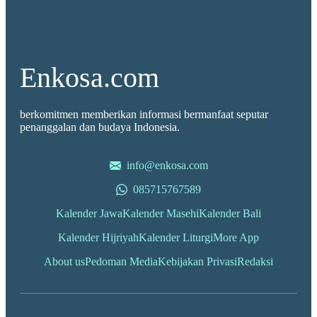
Enkosa.com
berkomitmen memberikan informasi bermanfaat seputar
penanggalan dan budaya Indonesia.
info@enkosa.com
085715767589
Kalender Jawa
Kalender Masehi
Kalender Bali
Kalender Hijriyah
Kalender Liturgi
More App
About us
Pedoman Media
Kebijakan Privasi
Redaksi