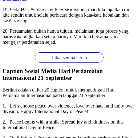
19. Pada Hari Perdamaian Internasional ini, mari kita ingatkan diri
Hari Perdamaian Internasional
kita sendiri untuk selalu berbicara dengan kata-kata kebaikan dan
kasih sayang.
Hari Perdamaian Internasional diperingati setiap tanggal 21
September sebagai upaya untuk mempromosikan perdamaian
20. Perdamaian bukan hanya tujuan, melainkan juga proses yang
dan menghentikan konflik di seluruh dunia.
harus kita tingkatkan setiap harinya. Mari kita bersama-sama
mengejar perdamaian sejati.
Oleh Endik Eko
Pada Sep 17, 2024
Lihat semua cerita
Caption Sosial Media Hari Perdamaian
Internasional 21 September
Berikut adalah daftar 20 caption untuk memperingati Hari
Perdamaian Internasional pada tanggal 21 September:
1. “Let’s choose peace over violence, love over hate, and unity over
division. Happy International Day of Peace!”
2. “Peace begins with a smile. Spread joy and kindness on this
International Day of Peace.”
3. “On this day, let’s come together and work towards a world free