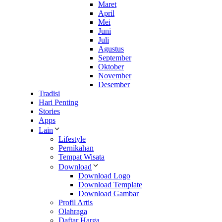
Maret
April
Mei
Juni
Juli
Agustus
September
Oktober
November
Desember
Tradisi
Hari Penting
Stories
Apps
Lain
Lifestyle
Pernikahan
Tempat Wisata
Download
Download Logo
Download Template
Download Gambar
Profil Artis
Olahraga
Daftar Harga