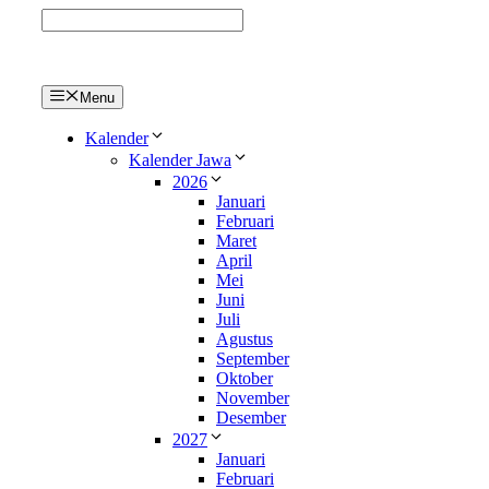
Langsung
ke
isi
Menu
Kalender
Kalender Jawa
2026
Januari
Februari
Maret
April
Mei
Juni
Juli
Agustus
September
Oktober
November
Desember
2027
Januari
Februari