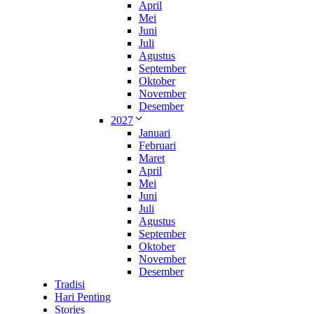
April
Mei
Juni
Juli
Agustus
September
Oktober
November
Desember
2027
Januari
Februari
Maret
April
Mei
Juni
Juli
Agustus
September
Oktober
November
Desember
Tradisi
Hari Penting
Stories