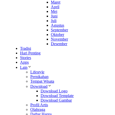
Maret
April
Mei
Juni
Juli
Agustus
September
Oktober
November
Desember
Tradisi
Hari Penting
Stories
Apps
Lain
Lifestyle
Pernikahan
Tempat Wisata
Download
Download Logo
Download Template
Download Gambar
Profil Artis
Olahraga
Daftar Harga