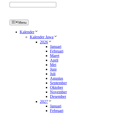
Langsung
ke
isi
Menu
Kalender
Kalender Jawa
2026
Januari
Februari
Maret
April
Mei
Juni
Juli
Agustus
September
Oktober
November
Desember
2027
Januari
Februari