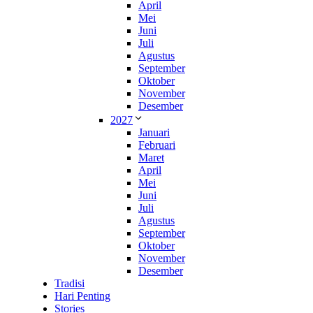
April
Mei
Juni
Juli
Agustus
September
Oktober
November
Desember
2027
Januari
Februari
Maret
April
Mei
Juni
Juli
Agustus
September
Oktober
November
Desember
Tradisi
Hari Penting
Stories