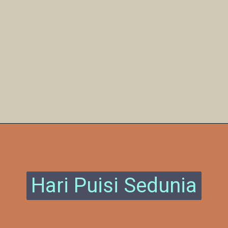
Pembukaan
https://www.enkosa.com/web-stories/hari-hutan-sedunia
Hari Puisi Sedunia