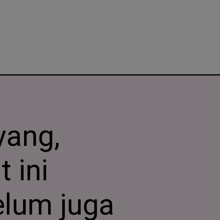
ang,
 ini
elum juga