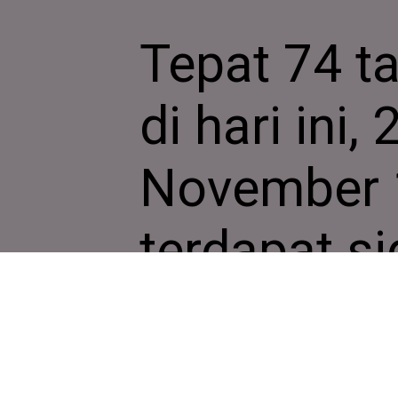
Tepat 74 ta
di hari ini, 
November 
terdapat s
Majelis U
yang meng