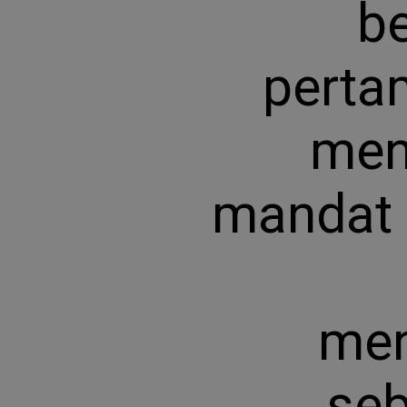
be
perta
men
mandat d
men
seb