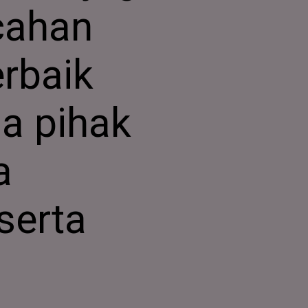
cahan
rbaik
a pihak
a
serta