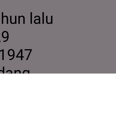
hun lalu
29
1947
idang
mum PBB
adopsi