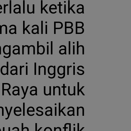
rlalu ketika
ma kali PBB
gambil alih
ari Inggris
Raya untuk
yelesaikan
uah konflik