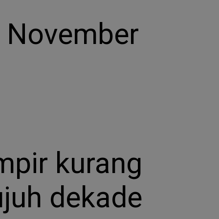
 November
pir kurang
tujuh dekade