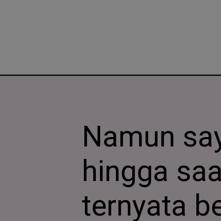
Namun say
hingga saat
ternyata b