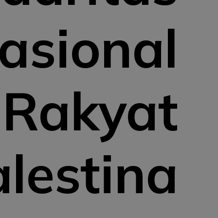
nasional
 Rakyat
lestina