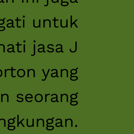
gati untuk
ti jasa J
orton yang
n seorang
lingkungan.