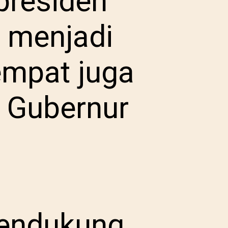
presiden
g menjadi
sempat juga
 Gubernur
mendukung