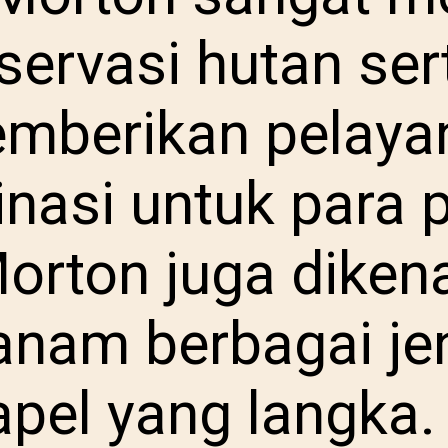
servasi hutan ser
mberikan pelaya
inasi untuk para p
Morton juga diken
nam berbagai je
apel yang langka.