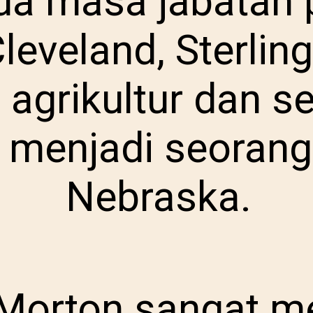
da masa jabatan 
leveland, Sterlin
s agrikultur dan 
 menjadi seorang
Nebraska.
g Morton sangat 