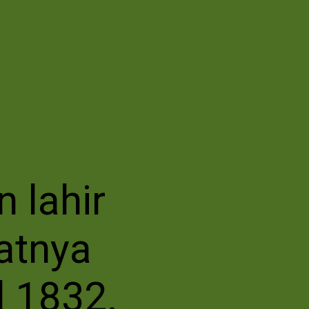
n lahir
atnya
l 1832.