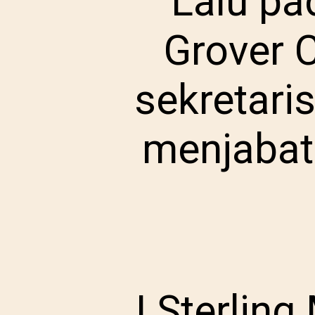
Lalu pa
Grover C
sekretari
menjabat
J Sterlin