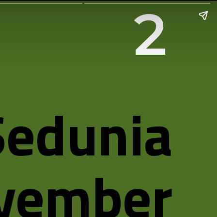
2
Sedunia
vember