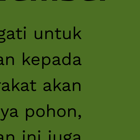
gati untuk
an kepada
akat akan
ya pohon,
n ini juga