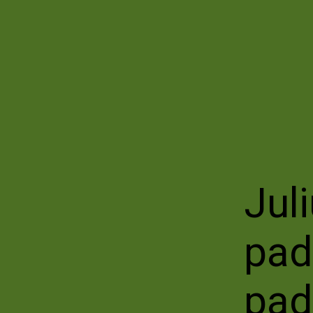
Jul
pad
pad