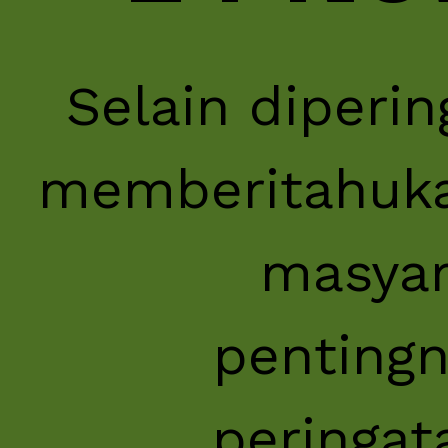
Selain diperin
memberitahuk
masyar
pentingn
peringata