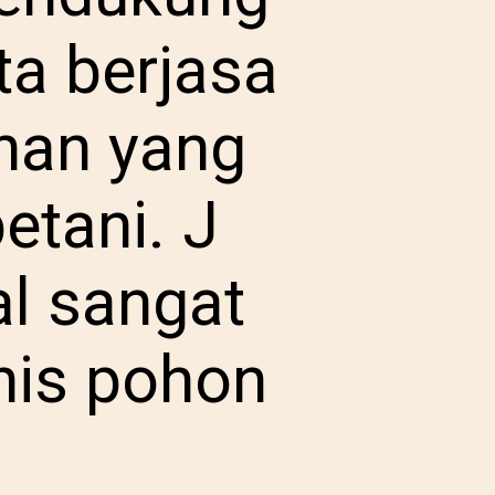
ta berjasa
nan yang
etani. J
al sangat
nis pohon