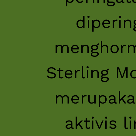
diperin
menghorma
Sterling M
merupaka
aktivis 