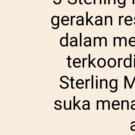
gerakan re
dalam me
terkoord
Sterling 
suka mena