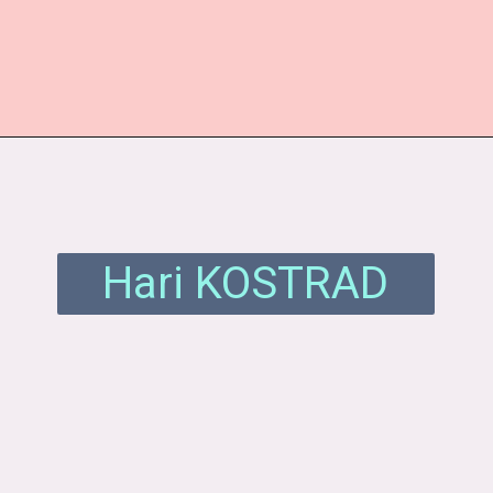
Pembukaan
https://www.enkosa.com/web-stories/hari-musik-nasional
Hari KOSTRAD