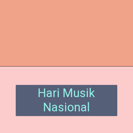
Pembukaan
https://www.enkosa.com/sejarah-hari-perempuan-internasional.html
Hari Musik
Nasional