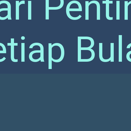
ari Penti
etiap Bul