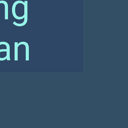
ng
an