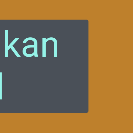
ikan
l