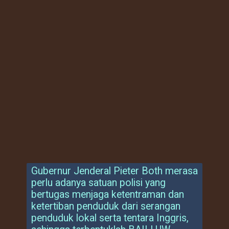
Gubernur Jenderal Pieter Both merasa
perlu adanya satuan polisi yang
bertugas menjaga ketentraman dan
ketertiban penduduk dari serangan
penduduk lokal serta tentara Inggris,