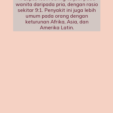
wanita daripada pria, dengan rasio
sekitar 9:1. Penyakit ini juga lebih
umum pada orang dengan
keturunan Afrika, Asia, dan
Amerika Latin.