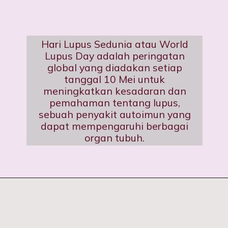
Hari Lupus Sedunia atau World
Lupus Day adalah peringatan
global yang diadakan setiap
tanggal 10 Mei untuk
meningkatkan kesadaran dan
pemahaman tentang lupus,
sebuah penyakit autoimun yang
dapat mempengaruhi berbagai
organ tubuh.