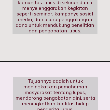
komunitas lupus di seluruh dunia
menyelenggarakan kegiatan
seperti seminar, kampanye sosial
media, dan acara penggalangan
dana untuk mendukung penelitian
dan pengobatan lupus.
Tujuannya adalah untuk
meningkatkan pemahaman
masyarakat tentang lupus,
mendorong pengobatan dini, serta
meningkatkan kualitas hidup
penderita lupus.