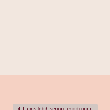
4. Lupus lebih sering terjadi pada