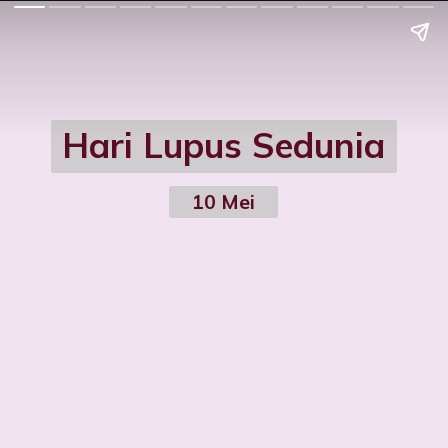
Hari Lupus Sedunia
10 Mei