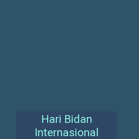
Hari Bidan
Internasional