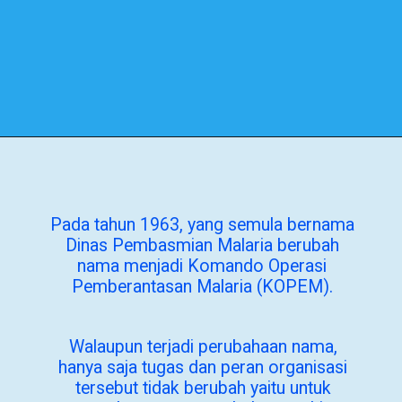
Pada tahun 1963, yang semula bernama
Dinas Pembasmian Malaria berubah
nama menjadi Komando Operasi
Pemberantasan Malaria (KOPEM).
Walaupun terjadi perubahaan nama,
hanya saja tugas dan peran organisasi
tersebut tidak berubah yaitu untuk