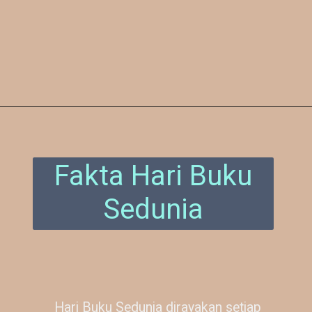
Pembukaan
https://www.enkosa.com/2022/02/sejarah-hari-buku-sedunia-23-april.html
Fakta Hari Buku
Sedunia
Hari Buku Sedunia dirayakan setiap