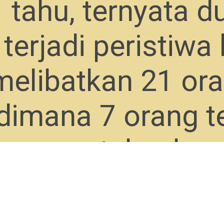
tahu, ternyata d
terjadi peristiwa
melibatkan 21 or
dimana 7 orang t
mempertahankan