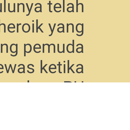
ulunya telah
 heroik yang
ang pemuda
ewas ketika
 gedung PU
tersebut.