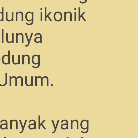
dung ikonik
ulunya
edung
 Umum.
banyak yang