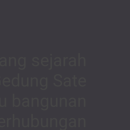
tang sejarah
 Gedung Sate
tu bangunan
berhubungan