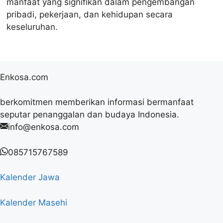
manfaat yang signifikan dalam pengembangan
pribadi, pekerjaan, dan kehidupan secara
keseluruhan.
Enkosa.com
berkomitmen memberikan informasi bermanfaat
seputar penanggalan dan budaya Indonesia.
info@enkosa.com
085715767589
Kalender Jawa
Kalender Masehi