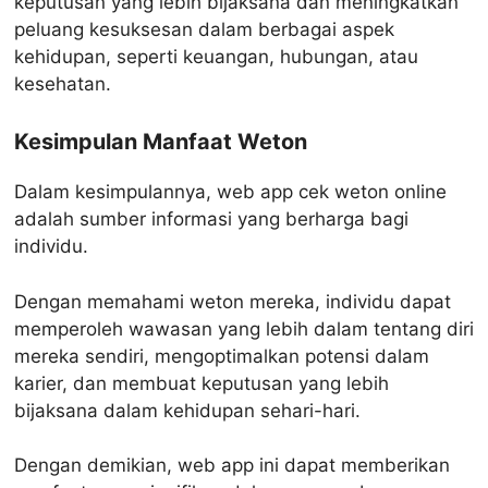
keputusan yang lebih bijaksana dan meningkatkan
peluang kesuksesan dalam berbagai aspek
kehidupan, seperti keuangan, hubungan, atau
kesehatan.
Kesimpulan Manfaat Weton
Dalam kesimpulannya, web app cek weton online
adalah sumber informasi yang berharga bagi
individu.
Dengan memahami weton mereka, individu dapat
memperoleh wawasan yang lebih dalam tentang diri
mereka sendiri, mengoptimalkan potensi dalam
karier, dan membuat keputusan yang lebih
bijaksana dalam kehidupan sehari-hari.
Dengan demikian, web app ini dapat memberikan