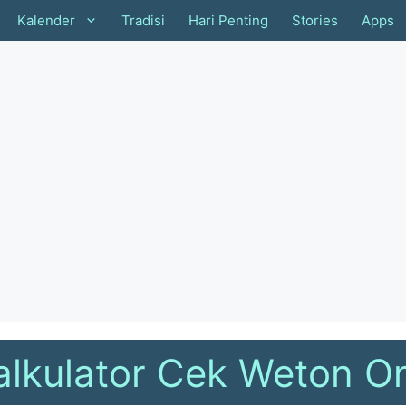
Kalender
Tradisi
Hari Penting
Stories
Apps
alkulator Cek Weton On