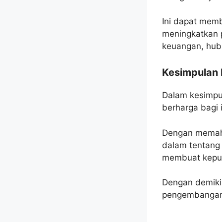
Ini dapat mem
meningkatkan 
keuangan, hub
Kesimpulan
Dalam kesimpu
berharga bagi 
Dengan memaha
dalam tentang 
membuat keputu
Dengan demiki
pengembangan 