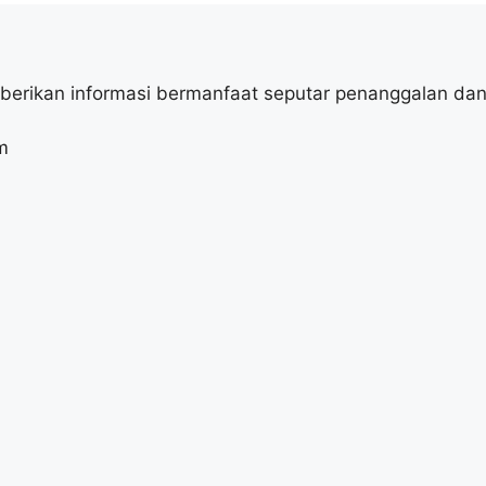
erikan informasi bermanfaat seputar penanggalan da
m