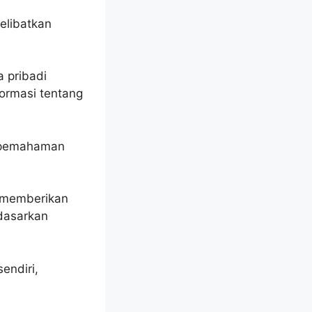
elibatkan
 pribadi
formasi tentang
n pemahaman
n memberikan
rdasarkan
endiri,