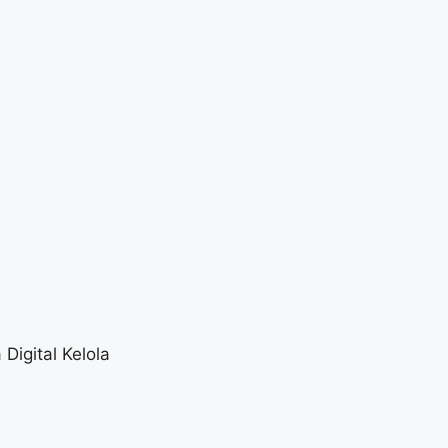
Digital Kelola