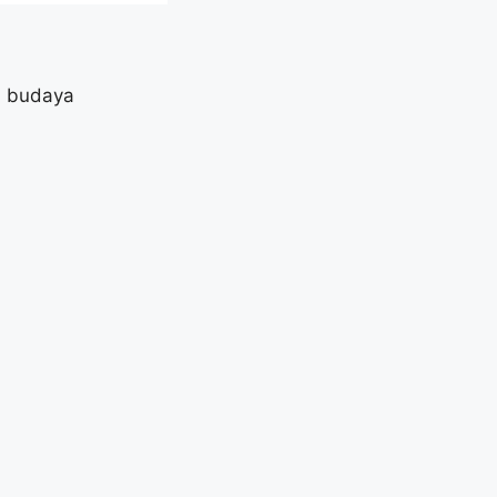
n budaya