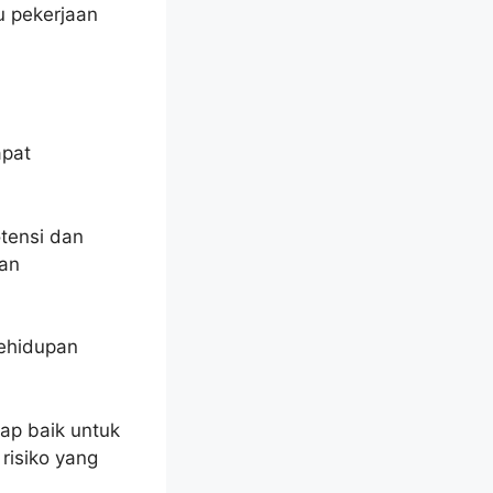
u pekerjaan
apat
tensi dan
dan
kehidupan
ap baik untuk
risiko yang