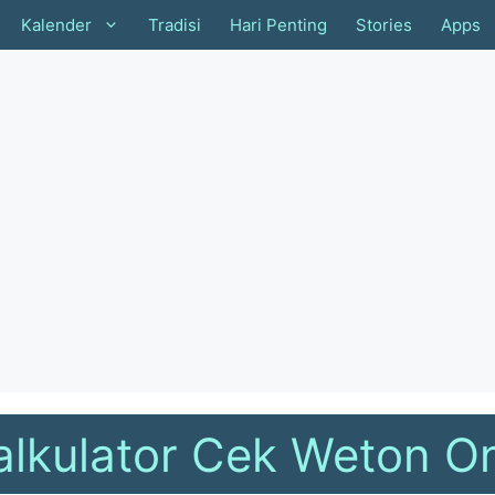
Kalender
Tradisi
Hari Penting
Stories
Apps
alkulator Cek Weton On