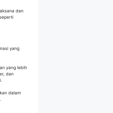
jaksana dan
seperti
masi yang
n yang lebih
er, dan
.
ikan dalam
.