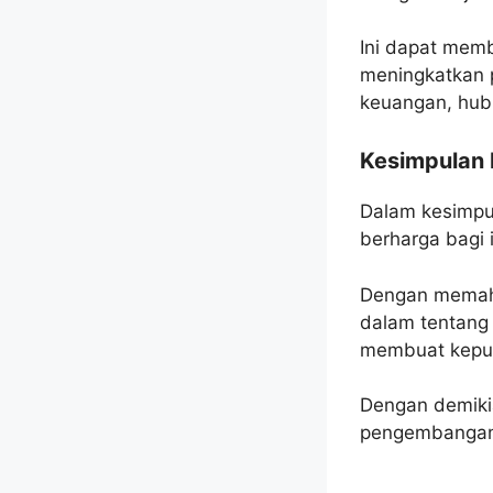
Ini dapat mem
meningkatkan 
keuangan, hub
Kesimpulan
Dalam kesimpu
berharga bagi 
Dengan memaha
dalam tentang 
membuat keputu
Dengan demiki
pengembangan 