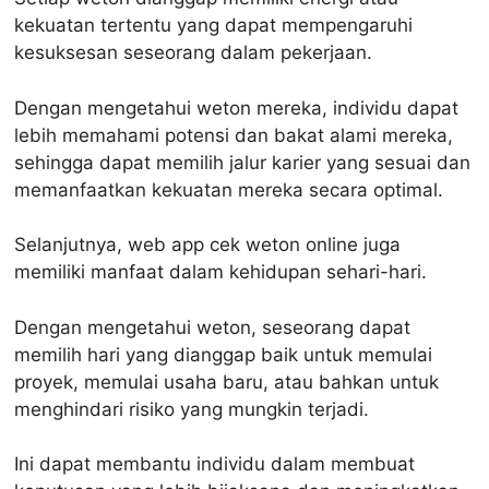
kekuatan tertentu yang dapat mempengaruhi
kesuksesan seseorang dalam pekerjaan.
Dengan mengetahui weton mereka, individu dapat
lebih memahami potensi dan bakat alami mereka,
sehingga dapat memilih jalur karier yang sesuai dan
memanfaatkan kekuatan mereka secara optimal.
Selanjutnya, web app cek weton online juga
memiliki manfaat dalam kehidupan sehari-hari.
Dengan mengetahui weton, seseorang dapat
memilih hari yang dianggap baik untuk memulai
proyek, memulai usaha baru, atau bahkan untuk
menghindari risiko yang mungkin terjadi.
Ini dapat membantu individu dalam membuat