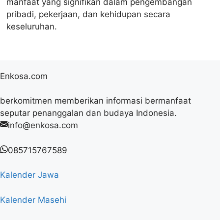
manfaat yang signifikan dalam pengembangan
pribadi, pekerjaan, dan kehidupan secara
keseluruhan.
Enkosa.com
berkomitmen memberikan informasi bermanfaat
seputar penanggalan dan budaya Indonesia.
info@enkosa.com
085715767589
Kalender Jawa
Kalender Masehi