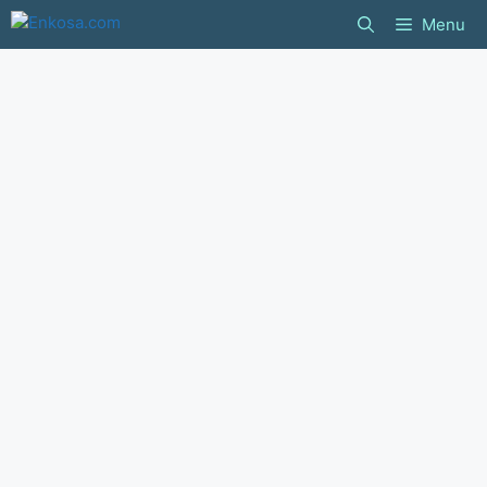
Langsung
Menu
ke
isi