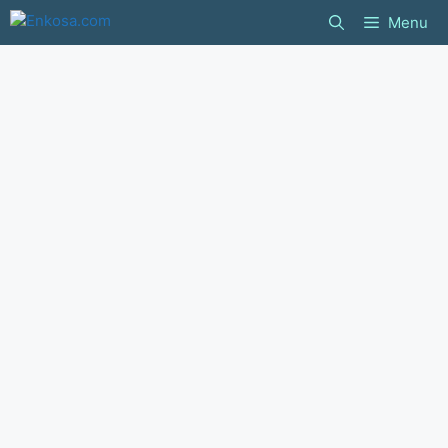
Langsung
Menu
ke
isi