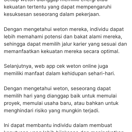
kekuatan tertentu yang dapat mempengaruhi
kesuksesan seseorang dalam pekerjaan.
Dengan mengetahui weton mereka, individu dapat
lebih memahami potensi dan bakat alami mereka,
sehingga dapat memilih jalur karier yang sesuai dan
memanfaatkan kekuatan mereka secara optimal.
Selanjutnya, web app cek weton online juga
memiliki manfaat dalam kehidupan sehari-hari.
Dengan mengetahui weton, seseorang dapat
memilih hari yang dianggap baik untuk memulai
proyek, memulai usaha baru, atau bahkan untuk
menghindari risiko yang mungkin terjadi.
Ini dapat membantu individu dalam membuat