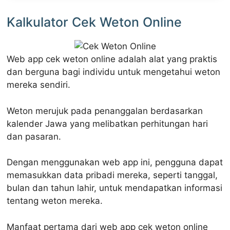
Kalkulator Cek Weton Online
Web app cek weton online adalah alat yang praktis
dan berguna bagi individu untuk mengetahui weton
mereka sendiri.
Weton merujuk pada penanggalan berdasarkan
kalender Jawa yang melibatkan perhitungan hari
dan pasaran.
Dengan menggunakan web app ini, pengguna dapat
memasukkan data pribadi mereka, seperti tanggal,
bulan dan tahun lahir, untuk mendapatkan informasi
tentang weton mereka.
Manfaat pertama dari web app cek weton online