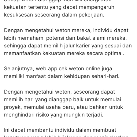
kekuatan tertentu yang dapat mempengaruhi
kesuksesan seseorang dalam pekerjaan.
Dengan mengetahui weton mereka, individu dapat
lebih memahami potensi dan bakat alami mereka,
sehingga dapat memilih jalur karier yang sesuai dan
memanfaatkan kekuatan mereka secara optimal.
Selanjutnya, web app cek weton online juga
memiliki manfaat dalam kehidupan sehari-hari.
Dengan mengetahui weton, seseorang dapat
memilih hari yang dianggap baik untuk memulai
proyek, memulai usaha baru, atau bahkan untuk
menghindari risiko yang mungkin terjadi.
Ini dapat membantu individu dalam membuat